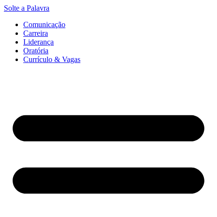
Ir
Solte a Palavra
para
Comunicação
o
Carreira
conteúdo
Liderança
Oratória
Currículo & Vagas