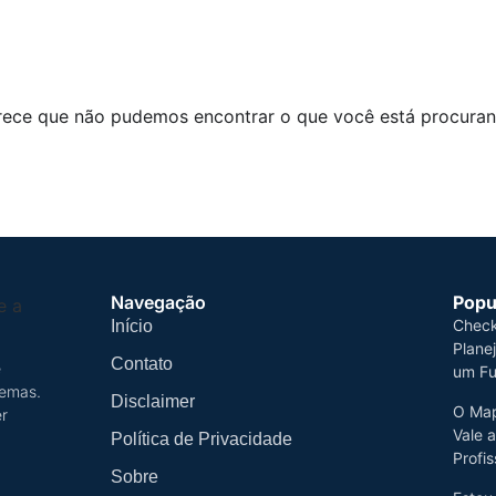
rece que não pudemos encontrar o que você está procuran
Navegação
Popu
Check
Início
Plane
Contato
e
um Fu
temas.
Disclaimer
O Map
r
Vale 
Política de Privacidade
Profis
Sobre